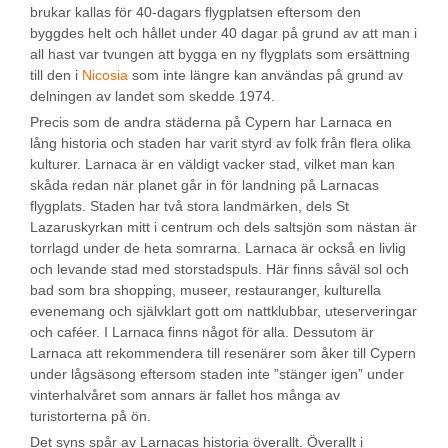
brukar kallas för 40-dagars flygplatsen eftersom den
byggdes helt och hållet under 40 dagar på grund av att man i
all hast var tvungen att bygga en ny flygplats som ersättning
till den i
Nicosia
som inte längre kan användas på grund av
delningen av landet som skedde 1974.
Precis som de andra städerna på Cypern har Larnaca en
lång historia och staden har varit styrd av folk från flera olika
kulturer. Larnaca är en väldigt vacker stad, vilket man kan
skåda redan när planet går in för landning på Larnacas
flygplats. Staden har två stora landmärken, dels St
Lazaruskyrkan mitt i centrum och dels saltsjön som nästan är
torrlagd under de heta somrarna. Larnaca är också en livlig
och levande stad med storstadspuls. Här finns såväl sol och
bad som bra shopping, museer, restauranger, kulturella
evenemang och självklart gott om nattklubbar, uteserveringar
och caféer. I Larnaca finns något för alla. Dessutom är
Larnaca att rekommendera till resenärer som åker till Cypern
under lågsäsong eftersom staden inte ”stänger igen” under
vinterhalvåret som annars är fallet hos många av
turistorterna på ön.
Det syns spår av Larnacas historia överallt. Överallt i