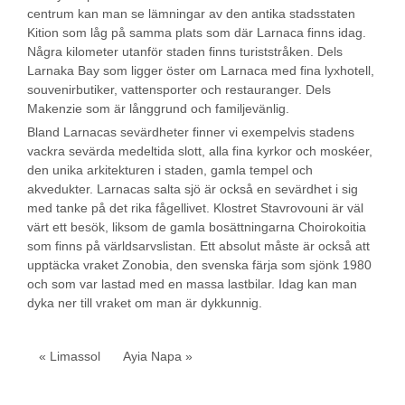
centrum kan man se lämningar av den antika stadsstaten
Kition som låg på samma plats som där Larnaca finns idag.
Några kilometer utanför staden finns turiststråken. Dels
Larnaka Bay som ligger öster om Larnaca med fina lyxhotell,
souvenirbutiker, vattensporter och restauranger. Dels
Makenzie som är långgrund och familjevänlig.
Bland Larnacas sevärdheter finner vi exempelvis stadens
vackra sevärda medeltida slott, alla fina kyrkor och moskéer,
den unika arkitekturen i staden, gamla tempel och
akvedukter. Larnacas salta sjö är också en sevärdhet i sig
med tanke på det rika fågellivet. Klostret Stavrovouni är väl
värt ett besök, liksom de gamla bosättningarna Choirokoitia
som finns på världsarvslistan. Ett absolut måste är också att
upptäcka vraket Zonobia, den svenska färja som sjönk 1980
och som var lastad med en massa lastbilar. Idag kan man
dyka ner till vraket om man är dykkunnig.
« Limassol
Ayia Napa »